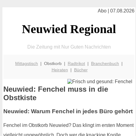
Abo | 07.08.2026
Neuwied Regional
Die Zeitung mit Nur Guten Nachrichten
Mittagstisch
| Obstkorb |
Radtrikot
|
Branchenbuch
|
Heiraten
|
Bücher
Neuwied: Fenchel muss in die
Obstkiste
Neuwied: Warum Fenchel in jedes Büro gehört
Fenchel im Obstkorb Neuwied? Das klingt im ersten Moment
vielleicht ungewöhnlich. Doch wer die knackige Knolle