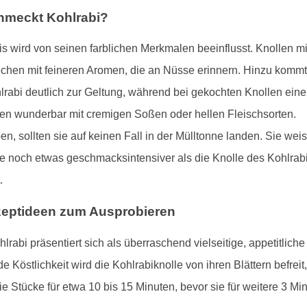
hmeckt Kohlrabi?
wird von seinen farblichen Merkmalen beeinflusst. Knollen mit v
chen mit feineren Aromen, die an Nüsse erinnern. Hinzu kommt
abi deutlich zur Geltung, während bei gekochten Knollen eine
n wunderbar mit cremigen Soßen oder hellen Fleischsorten.
, sollten sie auf keinen Fall in der Mülltonne landen. Sie weise
sie noch etwas geschmacksintensiver als die Knolle des Kohlrab
.
Rezeptideen zum Ausprobieren
lrabi präsentiert sich als überraschend vielseitige, appetitlic
e Köstlichkeit wird die Kohlrabiknolle von ihren Blättern befreit,
e Stücke für etwa 10 bis 15 Minuten, bevor sie für weitere 3 Mi