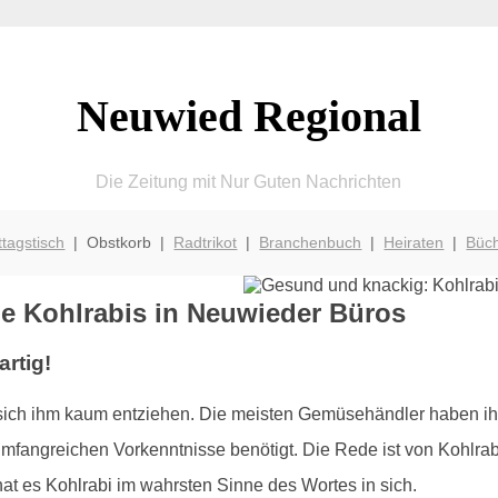
Neuwied Regional
Die Zeitung mit Nur Guten Nachrichten
ttagstisch
| Obstkorb |
Radtrikot
|
Branchenbuch
|
Heiraten
|
Büc
ge Kohlrabis in Neuwieder Büros
rtig!
ich ihm kaum entziehen. Die meisten Gemüsehändler haben ih
fangreichen Vorkenntnisse benötigt. Die Rede ist von Kohlrabi:
t es Kohlrabi im wahrsten Sinne des Wortes in sich.