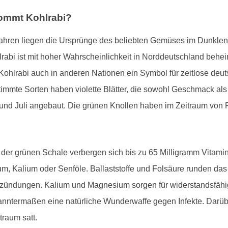
kommt Kohlrabi?
 Jahren liegen die Ursprünge des beliebten Gemüses im Dunklen.
rabi ist mit hoher Wahrscheinlichkeit in Norddeutschland behe
 Kohlrabi auch in anderen Nationen ein Symbol für zeitlose deut
timmte Sorten haben violette Blätter, die sowohl Geschmack als 
nd Juli angebaut. Die grünen Knollen haben im Zeitraum von Fe
er der grünen Schale verbergen sich bis zu 65 Milligramm Vitam
um, Kalium oder Senföle. Ballaststoffe und Folsäure runden das
tzündungen. Kalium und Magnesium sorgen für widerstandsfähig
anntermaßen eine natürliche Wunderwaffe gegen Infekte. Darübe
traum satt.