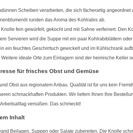
dünnen Scheiben verarbeiten, die sich fächerartig angeordnet a
onnenblumenöl runden das Aroma des Kohlrabis ab.
nolle fein gewürfelt, gekocht und mit Sahne verfeinert. Den Ko
dem Servieren wird die Suppe mit ein paar Kohlrabiblättern od
 in ein feuchtes Geschirrtuch gewickelt und im Kühlschrank auf
 Weitere ideale Orte zum Einlagern sind der heimische Keller od
dresse für frisches Obst und Gemüse
d Obst aus regionalem Anbau. Qualität ist für uns kein Fremd
en schmackhaften Produkten. Wir liefern Ihnen Ihre Bestellu
 Arbeitsalltag versüßen. Das schmeckt!
dem Inhalt
and Beilagen, Suppen oder Salate zubereiten. Die Knolle schme