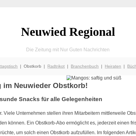
Neuwied Regional
Die Zeitung mit Nur Guten Nachrichten
ttagstisch
| Obstkorb |
Radtrikot
|
Branchenbuch
|
Heiraten
|
Büc
g im Neuwieder Obstkorb!
esunde Snacks für alle Gelegenheiten
er. Viele Unternehmen stellen ihren Mitarbeitern mittlerweile Obs
n können. Ein Obstkorb-Abo ermöglicht es, jederzeit einen f
Früchte, um solch einen Obstkorb aufzufüllen. Im folgenden Arti