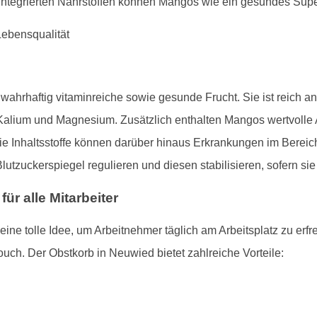
ntegrierten Nährstoffen können Mangos wie ein gesundes Supe
wahrhaftig vitaminreiche sowie gesunde Frucht. Sie ist reich 
Kalium und Magnesium. Zusätzlich enthalten Mangos wertvolle An
e Inhaltsstoffe können darüber hinaus Erkrankungen im Bereic
tzuckerspiegel regulieren und diesen stabilisieren, sofern si
ür alle Mitarbeiter
ine tolle Idee, um Arbeitnehmer täglich am Arbeitsplatz zu erf
uch. Der Obstkorb in Neuwied bietet zahlreiche Vorteile: