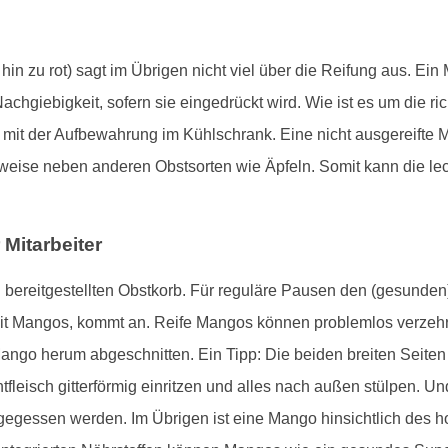
n zu rot) sagt im Übrigen nicht viel über die Reifung aus. Ein
 Nachgiebigkeit, sofern sie eingedrückt wird. Wie ist es um die r
en mit der Aufbewahrung im Kühlschrank. Eine nicht ausgereift
weise neben anderen Obstsorten wie Äpfeln. Somit kann die le
Mitarbeiter
nen bereitgestellten Obstkorb. Für reguläre Pausen den (gesund
it Mangos, kommt an. Reife Mangos können problemlos verzehrt
ango herum abgeschnitten. Ein Tipp: Die beiden breiten Seite
leisch gitterförmig einritzen und alles nach außen stülpen. U
fgegessen werden. Im Übrigen ist eine Mango hinsichtlich des 