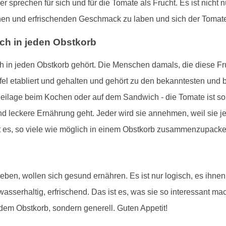
er sprechen für sich und für die Tomate als Frucht. Es ist nic
ichen und erfrischenden Geschmack zu laben und sich der Tomate
ch in jeden Obstkorb
lich in jeden Obstkorb gehört. Die Menschen damals, die diese F
ffel etabliert und gehalten und gehört zu den bekanntesten und
eilage beim Kochen oder auf dem Sandwich - die Tomate ist so v
 leckere Ernährung geht. Jeder wird sie annehmen, weil sie je
ßt es, so viele wie möglich in einem Obstkorb zusammenzupack
en, wollen sich gesund ernähren. Es ist nur logisch, es ihnen
wasserhaltig, erfrischend. Das ist es, was sie so interessant ma
jedem Obstkorb, sondern generell. Guten Appetit!