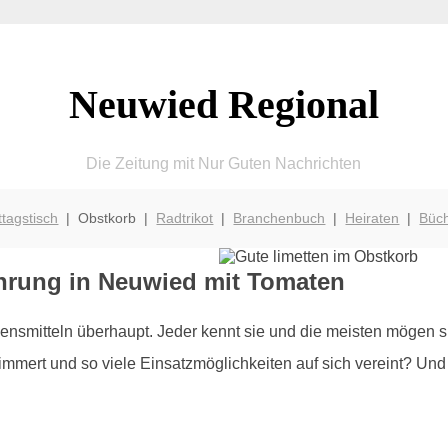
Neuwied Regional
Die Zeitung mit Nur Guten Nachrichten
ttagstisch
| Obstkorb |
Radtrikot
|
Branchenbuch
|
Heiraten
|
Büc
rung in Neuwied mit Tomaten
smitteln überhaupt. Jeder kennt sie und die meisten mögen si
mert und so viele Einsatzmöglichkeiten auf sich vereint? Und g