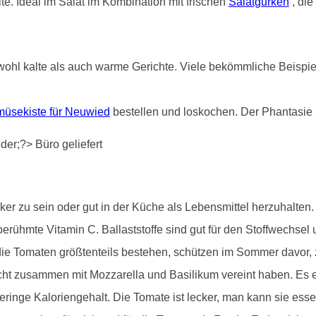
e. Ideal im Salat im Kombination mit frischen
Salatgurken
, die
ohl kalte als auch warme Gerichte. Viele bekömmliche Beispiele
üsekiste für Neuwied
bestellen und loskochen. Der Phantasie 
r zu sein oder gut in der Küche als Lebensmittel herzuhalten. S
erühmte Vitamin C. Ballaststoffe sind gut für den Stoffwechsel 
e Tomaten größtenteils bestehen, schützen im Sommer davor, zu 
cht zusammen mit Mozzarella und Basilikum vereint haben. Es e
ringe Kaloriengehalt. Die Tomate ist lecker, man kann sie ess