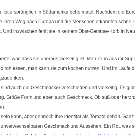
n, ist ursprünglich in Südamerika beheimatet. Nachdem die Eur
ate ihren Weg nach Europa und die Menschen erkannten schnell
et. Und inzwischen fehlt sie in keinem Obst-Gemüse-Korb in Ne
erte, war, dass sie überaus vielseitig ist. Man kann aus ihr S
 so roh essen, man kann sie zum kochen nutzen. Und im Laufe
egzudenken.
nd auch die Geschmäcker verschieden und vielseitig. Es gibt 
ng, Größe Form und eben auch Geschmack. Ob süß oder herzhaft
nn.
 sein kann, aber dennoch ihre Identität als Tomate behält. Gan
m unverwechselbaren Geschmack und Aussehen. Ein Rot, was so f